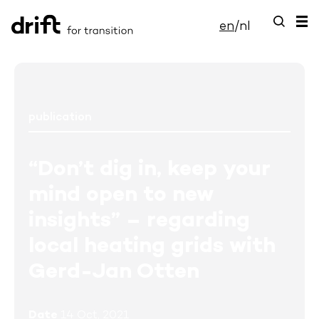
en
/
nl
publication
“Don’t dig in, keep your
mind open to new
insights” – regarding
local heating grids with
Gerd-Jan Otten
Date
14 Oct, 2021