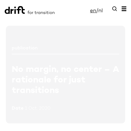
en
/
nl
publication
No margin, no center – A
rationale for just
transitions
Date
1 Oct, 2020