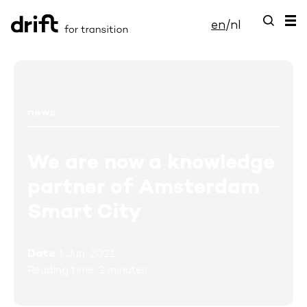
en
/
nl
news
We are now a knowledge
partner of Amsterdam
Smart City
Date
1 Jun, 2021
Reading time: 2 minutes