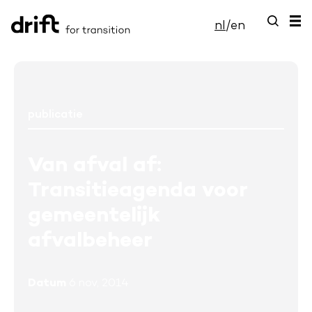
nl
/
en
publicatie
Van afval af:
Transitieagenda voor
gemeentelijk
afvalbeheer
Datum
6 nov, 2014