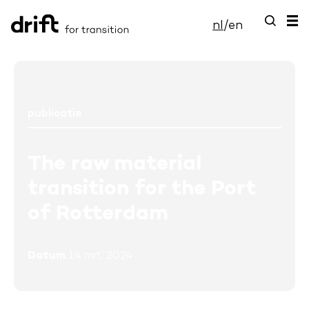
nl
/
en
publicatie
The raw material
transition for the Port
of Rotterdam
Datum
14 mrt, 2024