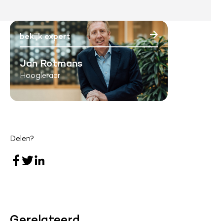
bekijk expert
Jan Rotmans
Hoogleraar
Delen?
Gerelateerd