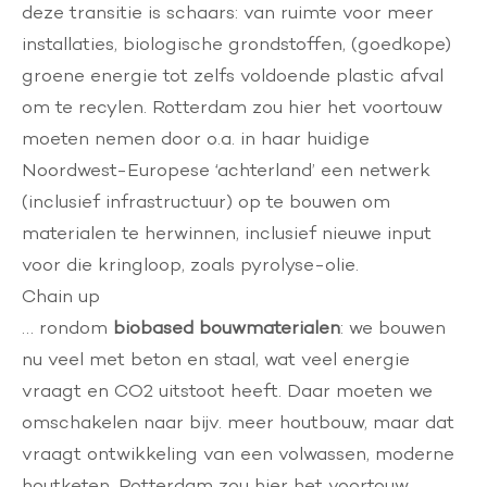
deze transitie is schaars: van ruimte voor meer
installaties, biologische grondstoffen, (goedkope)
groene energie tot zelfs voldoende plastic afval
om te recylen. Rotterdam zou hier het voortouw
moeten nemen door o.a. in haar huidige
Noordwest-Europese ‘achterland’ een netwerk
(inclusief infrastructuur) op te bouwen om
materialen te herwinnen, inclusief nieuwe input
voor die kringloop, zoals pyrolyse-olie.
Chain up
… rondom
biobased bouwmaterialen
: we bouwen
nu veel met beton en staal, wat veel energie
vraagt en CO2 uitstoot heeft. Daar moeten we
omschakelen naar bijv. meer houtbouw, maar dat
vraagt ontwikkeling van een volwassen, moderne
houtketen. Rotterdam zou hier het voortouw