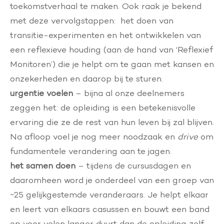
toekomstverhaal te maken. Ook raak je bekend
met deze vervolgstappen: het doen van
transitie-experimenten en het ontwikkelen van
een reflexieve houding (aan de hand van ‘Reflexief
Monitoren’) die je helpt om te gaan met kansen en
onzekerheden en daarop bij te sturen.
urgentie voelen
– bijna al onze deelnemers
zeggen het: de opleiding is een betekenisvolle
ervaring die ze de rest van hun leven bij zal blijven.
Na afloop voel je nog meer noodzaak en
drive
om
fundamentele verandering aan te jagen.
het samen doen
– tijdens de cursusdagen en
daaromheen word je onderdeel van een groep van
~25 gelijkgestemde veranderaars. Je helpt elkaar
en leert van elkaars casussen en bouwt een band
op voor velen langer duurt dan de opleiding zelf.