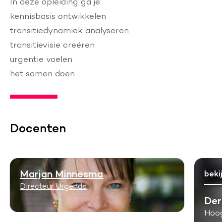
In deze opleiding ga je:
kennisbasis ontwikkelen
transitiedynamiek analyseren
transitievisie creëren
urgentie voelen
het samen doen
Docenten
Marjan Minnesma
beki
Directeur Urgenda
Der
Hoog