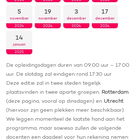
5
19
3
17
november
november
december
december
2024
2024
2024
2024
14
januari
2025
De opleidingsdagen duren van 09:00 uur – 17:00
uur. De slotdag zal eindigen rond 17:30 uur.
Deze editie zal in twee steden tegelijk
plaatsvinden in twee aparte groepen,
Rotterdam
(deze pagina, vooral op dinsdagen) en
Utrecht
(hiervoor zijn geen plekken meer beschikbaar).
We leggen momenteel de laatste hand aan het
programma, maar sowieso zullen de volgende
docenten een dagdeel voor hun rekening nemen: