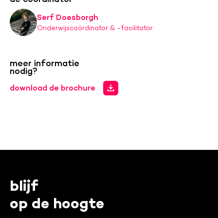
Serf Doesborgh
Onderwijscoördinator & -facilitator
meer informatie
nodig?
download de brochure
blijf
op de hoogte